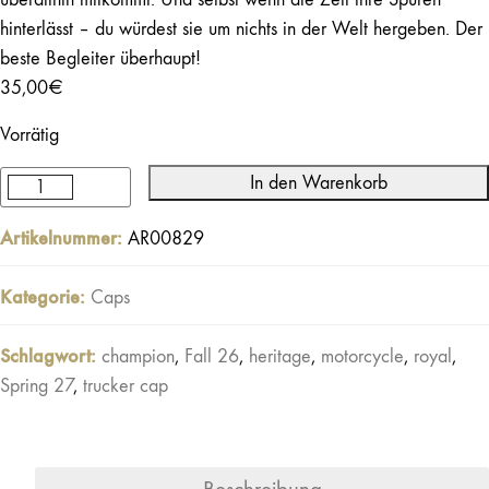
hinterlässt – du würdest sie um nichts in der Welt hergeben. Der
beste Begleiter überhaupt!
35,00
€
Vorrätig
In den Warenkorb
Buddy
Trucker
Artikelnummer:
AR00829
Cap
Schwarz
Kategorie:
Caps
/
Beige
Schlagwort:
champion
,
Fall 26
,
heritage
,
motorcycle
,
royal
,
/
Spring 27
,
trucker cap
Naturweiß
Menge