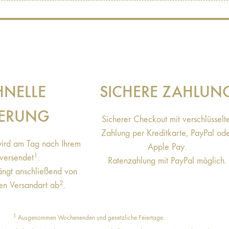
HNELLE
SICHERE ZAHLUN
FERUNG
Sicherer Checkout mit verschlüsselt
Zahlung per Kreditkarte, PayPal od
wird am Tag nach Ihrem
Apple Pay.
1
 versendet
.
Ratenzahlung mit PayPal möglich.
hängt anschließend von
2
en Versandart ab
.
1
Ausgenommen Wochenenden und gesetzliche Feiertage.