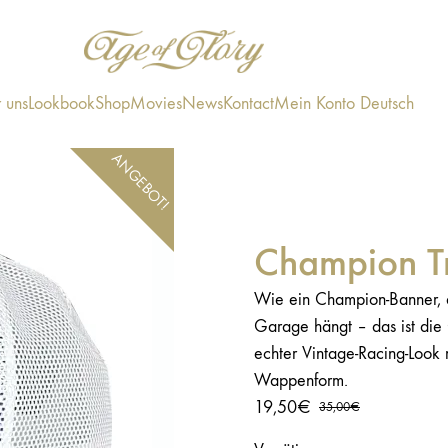
 uns
Lookbook
Shop
Movies
News
Kontact
Mein Konto
Deutsch
ANGEBOT!
Champion T
Wie ein Champion-Banner, d
Garage hängt – das ist die C
echter Vintage-Racing-Look 
Wappenform.
19,50
€
35,00
€
Ursprünglicher
Aktueller
Preis
Preis