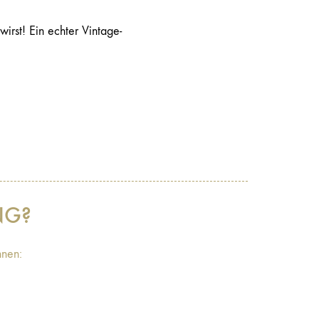
irst! Ein echter Vintage-
NG?
hnen: