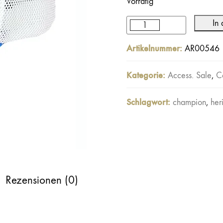
Vorrätig
war:
ist:
In
35,00€
19,50€.
Champion
Trucker
Artikelnummer:
AR00546
Cap
Menge
Kategorie:
Access. Sale
,
C
Schlagwort:
champion
,
her
Rezensionen (0)