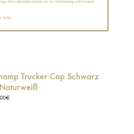
age. Die Lieferzeiten dienen nur zur Orientierung und basieren
 Seite).
hamp Trucker Cap Schwarz
 Naturweiß
,00
€
ke den Champion in dir und breite deine
gel aus mit dieser originellen Trucker Cap im
tage-Stil. Kein Zweifel – mit ihr wirst du dich wie
 echter Champion fühlen. Die Vorderseite ist mit