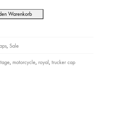
 den Warenkorb
aps
,
Sale
itage
,
motorcycle
,
royal
,
trucker cap