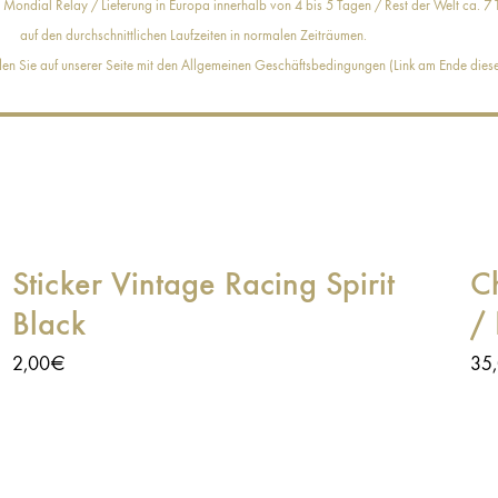
 Mondial Relay / Lieferung in Europa innerhalb von 4 bis 5 Tagen / Rest der Welt ca. 7 T
auf den durchschnittlichen Laufzeiten in normalen Zeiträumen.
den Sie auf unserer Seite mit den Allgemeinen Geschäftsbedingungen (Link am Ende dieser
Sticker Vintage Racing Spirit
C
Black
/
2,00
€
35
Ein robuster, öl- und benzinresistenter Aufkleber, um
Wec
Ihr Vintage-Motorrad aufzupeppen! Kratz- und UV-
Flü
beständiger Schutzlack Öl- und benzinresistent
Vin
Konturgeschnittene Form Größe: 8,5 × 6 cm
ein