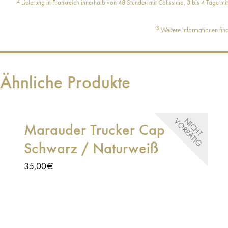
2
Lieferung in Frankreich innerhalb von 48 Stunden mit Colissimo, 3 bis 4 Tage mit
3
Weitere Informationen fin
Ähnliche Produkte
N
I
C
H
T
V
O
R
R
Ä
T
I
G
Marauder Trucker Cap
Schwarz / Naturweiß
35,00
€
Dieses Marauder-Design ist von den
Totenkopfflaggen der Piraten inspiriert. Dieses
Symbol steht für Stärke, Abenteuer, Entschlossenheit
– und ein kleines bisschen List. Kein Zweifel, dass