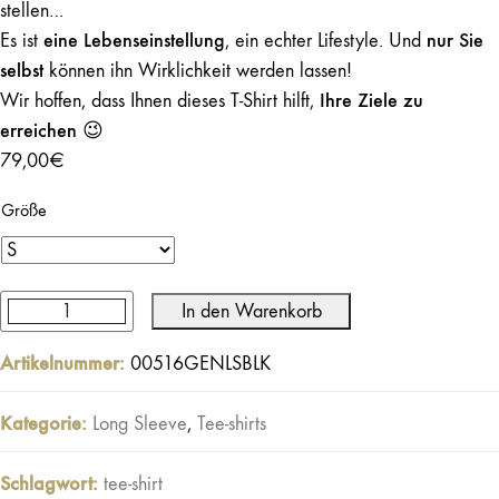
stellen…
eine Lebenseinstellung
nur Sie
Es ist
, ein echter Lifestyle. Und
selbst
können ihn Wirklichkeit werden lassen!
Ihre Ziele zu
Wir hoffen, dass Ihnen dieses T-Shirt hilft,
erreichen
😉
79,00
€
Größe
In den Warenkorb
Genuine
Langarmshirt
Artikelnummer:
00516GENLSBLK
Gewaschenes
Schwarz
Kategorie:
Long Sleeve
,
Tee-shirts
/
Offwhite
Schlagwort:
tee-shirt