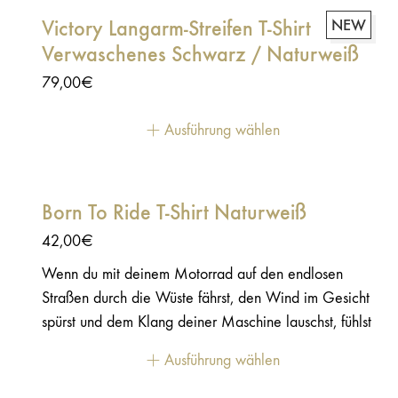
Victory Langarm-Streifen T-Shirt
NEW
Verwaschenes Schwarz / Naturweiß
79,00
€
Ausführung wählen
Born To Ride T-Shirt Naturweiß
42,00
€
Wenn du mit deinem Motorrad auf den endlosen
Straßen durch die Wüste fährst, den Wind im Gesicht
spürst und dem Klang deiner Maschine lauschst, fühlst
du dich unbesiegbar, wild und frei… wie ein echter
Ausführung wählen
Superheld! 100 % Baumwolle – 180 g Siebdruck-
Design auf der Brust