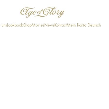
 uns
Lookbook
Shop
Movies
News
Kontact
Mein Konto
Deutsch