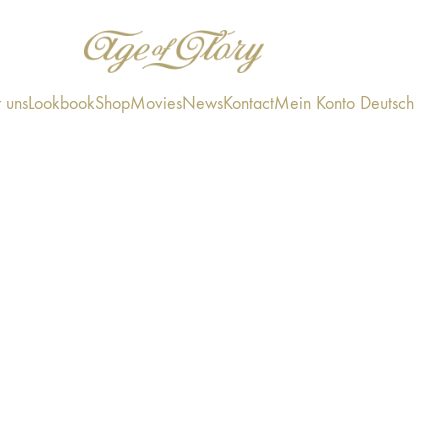
 uns
Lookbook
Shop
Movies
News
Kontact
Mein Konto
Deutsch