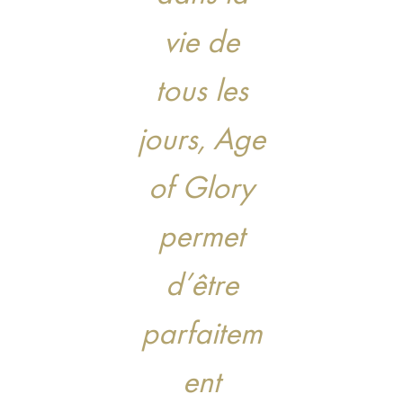
vie de
tous les
jours, Age
of Glory
permet
d’être
parfaitem
ent