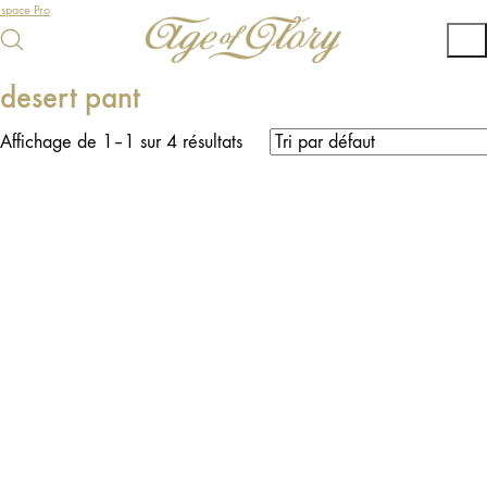
Espace Pro
desert pant
Affichage de 1–1 sur 4 résultats
R
U
P
T
R
E
D
E
T
O
C
U
S
K