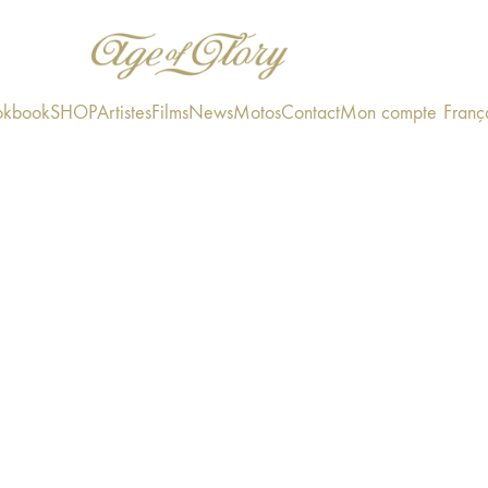
okbook
SHOP
Artistes
Films
News
Motos
Contact
Mon compte
Franç