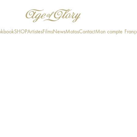
okbook
SHOP
Artistes
Films
News
Motos
Contact
Mon compte
Franç