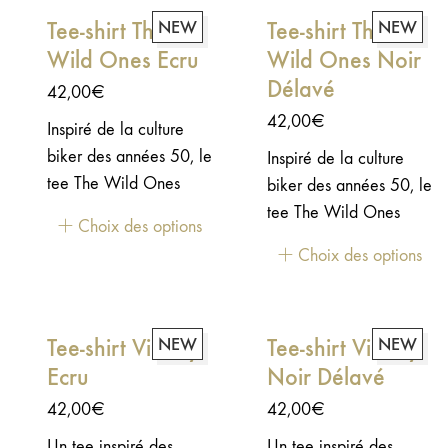
de vivre. Un design
ce rituel dominical
Tee-shirt The
NEW
Tee-shirt The
NEW
vintage célébrant la
partagé par des
Wild Ones Ecru
Wild Ones Noir
liberté, l'indépendance
générations de pilotes
et la passion des deux
et de passionnés.
Délavé
42,00
€
roues.
42,00
€
Inspiré de la culture
biker des années 50, le
Inspiré de la culture
tee The Wild Ones
biker des années 50, le
rend hommage aux
tee The Wild Ones
Choix des options
clubs, aux pilotes et
rend hommage aux
Choix des options
aux films cultes qui ont
clubs, aux pilotes et
marqué toute une
aux films cultes qui ont
époque. Un clin d'œil
marqué toute une
Tee-shirt Victory
NEW
Tee-shirt Victory
NEW
discret à l'un des films
époque. Un clin d'œil
de moto les plus
Ecru
Noir Délavé
discret à l'un des films
influents jamais réalisés.
de moto les plus
42,00
€
42,00
€
influents jamais réalisés.
Un tee inspiré des
Un tee inspiré des