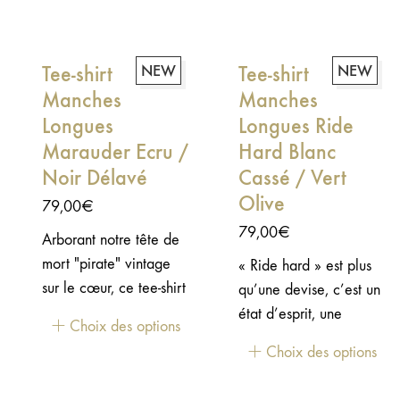
moto, le tee Fine Art
shirt épais et
célèbre le lien
confortable, avec un
intemporel entre la
look vintage et de
Tee-shirt
NEW
Tee-shirt
NEW
moto et le style. Un
superbes détails comme
Manches
Manches
design classique ancré
les poignets
Longues
dans l'héritage,
Longues Ride
asymétriques. Il est
l'artisanat et l'esprit de
Marauder Ecru /
Hard Blanc
fabriqué en coton
liberté.
Noir Délavé
Cassé / Vert
French Terry. Tester,
Olive
79,00
€
c’est l’adopter !
79,00
€
Arborant notre tête de
mort "pirate" vintage
« Ride hard » est plus
sur le cœur, ce tee-shirt
qu’une devise, c’est un
à manches rayées est
état d’esprit, une
Choix des options
un classique : un style
philosophie
Choix des options
intemporel et un look à
personnelle. C’est
porter en toutes
l’attitude qui te pousse