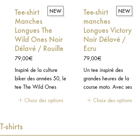
circonstances.
à te donner encore
Tee-shirt
NEW
Tee-shirt
NEW
plus, à te surpasser, à
Manches
manches
chercher l’inaccessible.
Longues The
Et à prendre du plaisir
Longues Victory
dans cette quête. Ce t-
Wild Ones Noir
Noir Délavé /
shirt en coton à
Délavé / Rouille
Ecru
manches longues est là
79,00
€
79,00
€
pour vous le rappeler :
Inspiré de la culture
Un tee inspiré des
allez-y et surmontez les
biker des années 50, le
grandes heures de la
obstacles !
tee The Wild Ones
course moto. Avec ses
rend hommage aux
drapeaux à damiers et
Choix des options
Choix des options
clubs, aux pilotes et
son lettrage vintage, le
aux films cultes qui ont
Champion célèbre
marqué toute une
l'esprit intemporel de la
T-shirts
époque. Un clin d'œil
vitesse, de la passion et
discret à l'un des films
de la liberté.