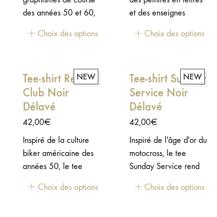
des années 50 et 60,
et des enseignes
le tee Faster Than Fast
traditionnelles d'ateliers
Choix des options
Choix des options
célèbre le côté fun et
moto, le tee Fine Art
décalé de la culture
célèbre le lien
moto. Avec son
intemporel entre la
Tee-shirt Rebel
NEW
Tee-shirt Sunday
NEW
personnage rétro et son
moto et le style. Un
Club Noir
Service Noir
lettrage racing vintage,
design classique ancré
il est conçu pour ceux
Délavé
dans l'héritage,
Délavé
qui aiment toujours aller
l'artisanat et l'esprit de
42,00
€
42,00
€
un peu plus loin.
liberté.
Inspiré de la culture
Inspiré de l'âge d'or du
biker américaine des
motocross, le tee
années 50, le tee
Sunday Service rend
Rebel Club rend
hommage à ces week-
Choix des options
Choix des options
hommage aux pionniers
ends passés sur les
qui ont façonné cet art
circuits. Un clin d'œil à