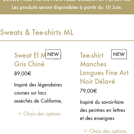
Les produits seront disponibles à partir du 10 Juin.
Sweats & Tee-shirts ML
Sweat El Mirage
NEW
Tee-shirt
NEW
Gris Chiné
Manches
Longues Fine Art
89,00
€
Noir Délavé
Inspiré des légendaires
79,00
€
courses sur lacs
asséchés de Californie,
Inspiré du savoir-faire
le sweat El Mirage
des peintres en lettres
Choix des options
célèbre les pionniers
et des enseignes
de la vitesse et de
traditionnelles d'ateliers
Choix des options
l'aventure.Un sweat-