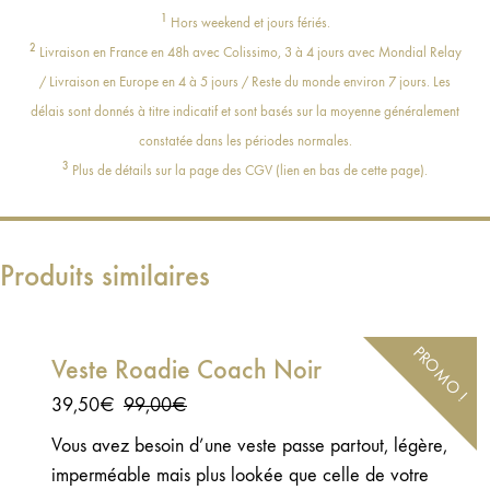
1
Hors weekend et jours fériés.
2
Livraison en France en 48h avec Colissimo, 3 à 4 jours avec Mondial Relay
/ Livraison en Europe en 4 à 5 jours / Reste du monde environ 7 jours. Les
délais sont donnés à titre indicatif et sont basés sur la moyenne généralement
constatée dans les périodes normales.
3
Plus de détails sur la page des CGV (lien en bas de cette page).
Produits similaires
PROMO !
Veste Roadie Coach Noir
Le
Le
39,50
€
99,00
€
prix
prix
Vous avez besoin d’une veste passe partout, légère,
initial
actuel
imperméable mais plus lookée que celle de votre