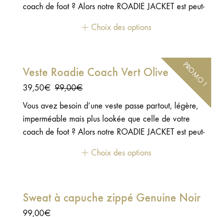
était :
est :
coach de foot ? Alors notre ROADIE JACKET est peut-
99,00€.
39,50€.
être ce que vous cherchez ! Une veste en nylon
Choix des options
fonctionnelle au look lifestyle et avec sa petite
doublure en satin… Classe !PS: La veste est ajustée. Si
vous souhaitez la porter "loose", il faudra choisir une
PROMO !
Veste Roadie Coach Vert Olive
taille de plus que votre taille normale.
Le
Le
39,50
€
99,00
€
prix
prix
Vous avez besoin d’une veste passe partout, légère,
initial
actuel
imperméable mais plus lookée que celle de votre
était :
est :
coach de foot ? Alors notre ROADIE JACKET est peut-
99,00€.
39,50€.
être ce que vous cherchez ! Une veste en nylon
Choix des options
fonctionnelle au look lifestyle et avec sa petite
doublure en satin… Classe ! - Nyon taffeta - Doublure
en satin - 2 poches intérieures - Boutons pression en
Sweat à capuche zippé Genuine Noir
caoutchouc - Zips étanches sur les poches extérieures
basses - Manches resserrées aux poignets - Œillets
99,00
€