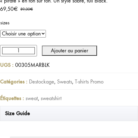
« pirate » en ton sur ton. Un style sobre, full black.
69,50
€
89,00
€
Le
Le
prix
prix
sizes
initial
actuel
était :
est :
89,00€.
69,50€.
Ajouter au panier
quantité
de
UGS :
00305MARBLK
Sweat
Marauder
Catégories :
Destockage
,
Sweats
,
T-shirts Promo
Noir
délavé
Étiquettes :
sweat
,
sweatshirt
Size Guide