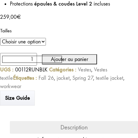
épaules & coudes Level 2
Protections
incluses
259,00
€
Tailles
quantité
Ajouter au panier
de
UGS :
Catégories :
00112RUNBLK
Vestes
,
Vestes
Runaway
Étiquettes :
textile
Fall 26
,
jacket
,
Spring 27
,
textile jacket
,
Riding
workwear
Shirt
Size Guide
Black
–
Sur-
chemise
Description
moto