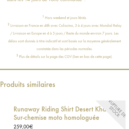
1
Hors weekend et jours fériés.
2
Livraison en France en 48h avec Colissimo, 3 à 4 jours avec Mondial Relay
/ Livraison en Europe en 4 à 5 jours / Reste du monde environ 7 jours. Les
délais sont donnés à titre indicatif et sont basés sur la moyenne généralement
constatée dans les périodes normales.
3
Plus de détails sur la page des CGV (lien en bas de cette page).
Produits similaires
R
U
P
T
R
E
D
E
T
O
C
Runaway Riding Shirt Desert Khaki –
U
S
K
Sur-chemise moto homologuée
259,00
€