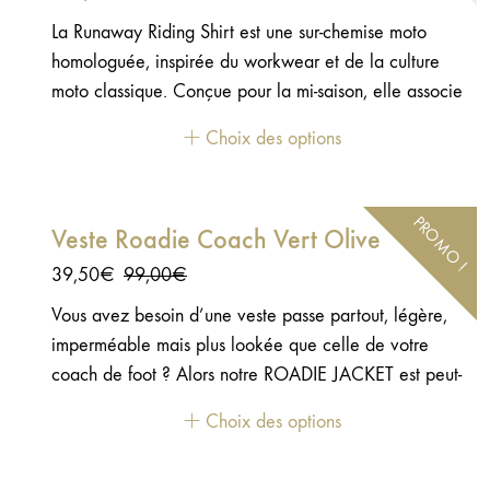
La Runaway Riding Shirt est une sur-chemise moto
homologuée, inspirée du workwear et de la culture
moto classique. Conçue pour la mi-saison, elle associe
style affirmé, confort et protection certifiée, sans
Choix des options
compromis sur l’allure.Tissu résistant coton & fibres
techniques Doublure mesh légère et confortable
Homologuée CE & UKCA – niveau AA Protections
PROMO !
Veste Roadie Coach Vert Olive
épaules & coudes Level 2 incluses
Le
Le
39,50
€
99,00
€
prix
prix
Vous avez besoin d’une veste passe partout, légère,
initial
actuel
imperméable mais plus lookée que celle de votre
était :
est :
coach de foot ? Alors notre ROADIE JACKET est peut-
99,00€.
39,50€.
être ce que vous cherchez ! Une veste en nylon
Choix des options
fonctionnelle au look lifestyle et avec sa petite
doublure en satin… Classe ! - Nyon taffeta - Doublure