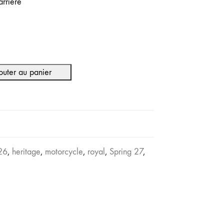
arrière
outer au panier
 26
,
heritage
,
motorcycle
,
royal
,
Spring 27
,