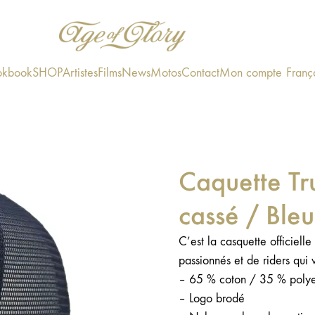
okbook
SHOP
Artistes
Films
News
Motos
Contact
Mon compte
Franç
Caquette Tr
cassé / Ble
C’est la casquette officiel
passionnés et de riders qui 
– 65 % coton / 35 % polye
– Logo brodé