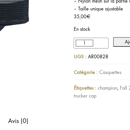
– Nylon mesh sur la partie 
– Taille unique ajustable
35,00
€
En stock
Aj
quantité
de
UGS :
AR00828
Caquette
Trucker
Catégorie :
Casquettes
Team
Blanc
Étiquettes :
champion
,
Fall
cassé
trucker cap
/
Bleu
marine
Avis (0)