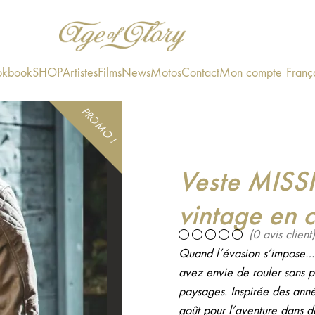
okbook
SHOP
Artistes
Films
News
Motos
Contact
Mon compte
Franç
PROMO !
Veste MISS
vintage en 
(
0
avis client)
Quand l’évasion s’impose… 
avez envie de rouler sans pe
paysages. Inspirée des anné
goût pour l’aventure dans d