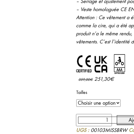
– Serrage et ajustement pos
– Veste homologuée CE E
Attention : Ce vêtement a ét
comme la cire, qui a été ap
produit n’a le même rendu, i
vêtements. C’est l’identité 
Le
Le
251,30
€
359,00
€
prix
prix
Tailles
initial
actuel
était :
est :
359,00€.
251,30€
quantité
Aj
de
UGS :
Ca
00103MISSBRW