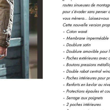
routes sinueuses de montagn
pour s’évader sans penser a
vous mènera… Laissez-vous a
Cette nouvelle version pro
– Coton waxé
– Membrane imperméable
– Doublure satin
– Doublure amovible pour l’
– Poches extérieures avec dé
– Boutons pressions métalli
– Double rabat central win
– Poches intérieures pour p
– Renforts en kevlar au niv
– Protections épaules et c
– Serrage aux poignets
– 2 poches intérieures