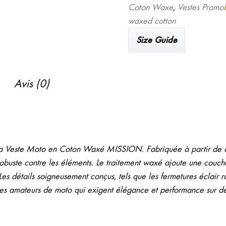
Veste
Coton Waxe
,
Vestes Promo
MISSION
waxed cotton
-
Size Guide
Veste
moto
vintage
Avis (0)
en
coton
waxé
marron
c la Veste Moto en Coton Waxé MISSION. Fabriquée à partir de c
 robuste contre les éléments. Le traitement waxé ajoute une couch
es détails soigneusement conçus, tels que les fermetures éclair r
r les amateurs de moto qui exigent élégance et performance sur d