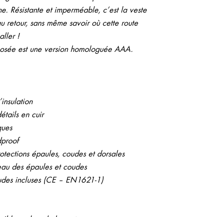
e. Résistante et imperméable, c’est la veste
u retour, sans même savoir où cette route
ller !
posée est une version homologuée AAA.
insulation
tails en cuir
ques
dproof
rotections épaules, coudes et dorsales
eau des épaules et coudes
oudes incluses (CE – EN1621-1)