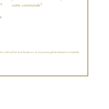
es
3
votre commande
.
le
tre indicatif et sont basés sur la moyenne généralement constatée