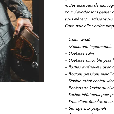
routes sinueuses de montagn
pour s’évader sans penser a
vous mènera… Laissez-vous a
Cette nouvelle version pro
– Coton waxé
– Membrane imperméable
– Doublure satin
– Doublure amovible pour l’
– Poches extérieures avec dé
– Boutons pressions métalli
– Double rabat central win
– Renforts en kevlar au niv
– Poches intérieures pour p
– Protections épaules et c
– Serrage aux poignets