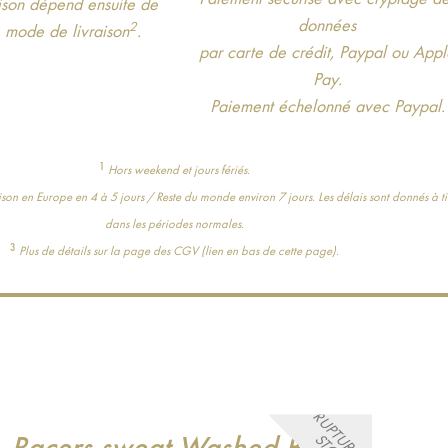
aison dépend ensuite de
données
2
e mode de livraison
.
par carte de crédit, Paypal ou App
Pay.
Paiement échelonné avec Paypal.
1
Hors weekend et jours fériés.
on en Europe en 4 à 5 jours / Reste du monde environ 7 jours. Les délais sont donnés à ti
dans les périodes normales.
3
Plus de détails sur la page des CGV (lien en bas de cette page).
R
U
P
T
R
E
D
E
T
O
C
Racers sweat Washed Black