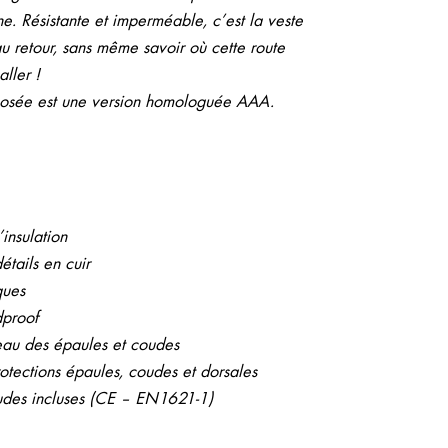
e. Résistante et imperméable, c’est la veste
u retour, sans même savoir où cette route
ller !
posée est une version homologuée AAA.
insulation
tails en cuir
ques
dproof
eau des épaules et coudes
rotections épaules, coudes et dorsales
oudes incluses (CE – EN1621-1)