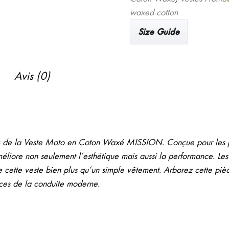
MISSION
waxed cotton
-
Size Guide
Veste
moto
vintage
Avis (0)
en
coton
waxé
noir
oues de la Veste Moto en Coton Waxé MISSION. Conçue pour les 
éliore non seulement l’esthétique mais aussi la performance. Les 
de cette veste bien plus qu’un simple vêtement. Arborez cette pièc
ences de la conduite moderne.