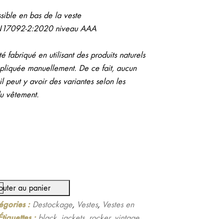
sible en bas de la veste
N17092-2:2020 niveau AAA
é fabriqué en utilisant des produits naturels
pliquée manuellement. De ce fait, aucun
l peut y avoir des variantes selon les
du vêtement.
.
outer au panier
égories :
Destockage
,
Vestes
,
Vestes en
Étiquettes :
black
,
jackets
,
rocker
,
vintage
,