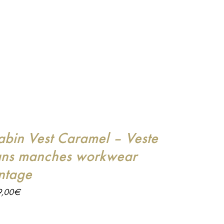
abin Vest Caramel – Veste
ans manches workwear
intage
9,00
€
Cabin Vest est la touche finale pour parfaire un