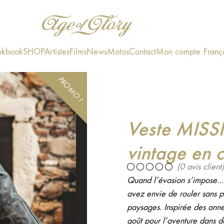
okbook
SHOP
Artistes
Films
News
Motos
Contact
Mon compte
Franç
PROMO !
Veste MISS
vintage en 
(
0
avis client)
Quand l’évasion s’impose… 
avez envie de rouler sans pe
paysages. Inspirée des anné
goût pour l’aventure dans d