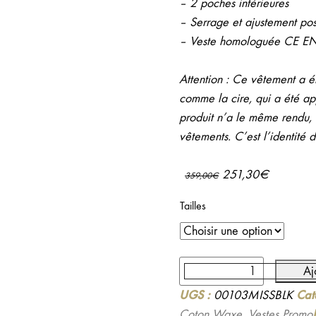
– 2 poches intérieures
– Serrage et ajustement pos
– Veste homologuée CE E
Attention : Ce vêtement a ét
comme la cire, qui a été ap
produit n’a le même rendu, i
vêtements. C’est l’identité 
Le
Le
251,30
€
359,00
€
prix
prix
Tailles
initial
actuel
était :
est :
359,00€.
251,30€
quantité
Aj
de
UGS :
Cat
00103MISSBLK
Veste
Coton Waxe
,
Vestes Promo