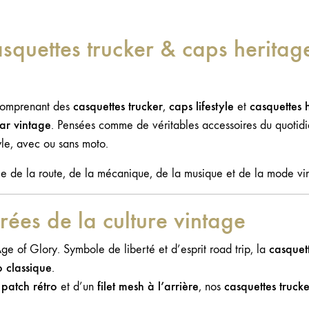
00€.
50€.
e qui commence lorsque vous
Ajouter au panier
encez à penser à la possibilité de
asquettes trucker & caps heritag
iciper à une course... Ensuite, il y a votre
aration à la course, physiquement et
alement, mais aussi celle de votre
ine. L’excitation et l’adrénaline se
casquettes trucker
caps lifestyle
casquettes 
comprenant des
,
et
agent progressivement à l’ensemble de
ar vintage
. Pensées comme de véritables accessoires du quotid
e corps... Puis arrivent le temps des
yle, avec ou sans moto.
ifs et de la course... Le summum est
sée de la route, de la mécanique, de la musique et de la mode vi
d vous voyez le drapeau à damiers et
ez à tout ce processus et le travail
irées de la culture vintage
uipe pour y parvenir... Une leçon de
65 % coton / 35 % polyester Nylon
casquet
e of Glory. Symbole de liberté et d’esprit road trip, la
 sur la partie arrière Taille ajustable: 54-
o classique
.
m
patch rétro
filet mesh à l’arrière
casquettes trucke
et d’un
, nos