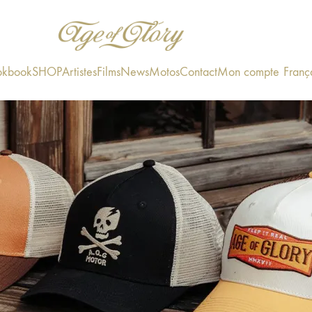
okbook
SHOP
Artistes
Films
News
Motos
Contact
Mon compte
Franç