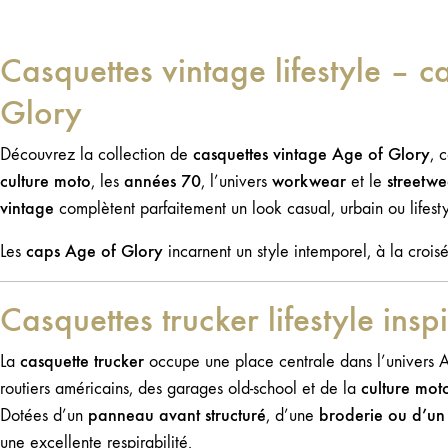
35,00€.
24,50€.
35,
24,
balade… Faites partie de la nôtre avec cette
larg
Ajouter au panier
casquette !65 % coton / 35 % polyester
comm
Casquettes vintage lifestyle – c
Nylon mesh sur la partie arrière Taille
part
ajustable: 54 - 59 cm
prép
Glory
ment
mach
casquettes vintage Age of Glory
Découvrez la collection de
, 
prop
culture moto
années 70
workwear
streetwe
, les
, l’univers
et le
votr
vintage
complètent parfaitement un look casual, urbain ou lifest
qual
caps Age of Glory
Les
incarnent un style intemporel, à la croi
quan
pens
Casquettes trucker lifestyle insp
d’éq
vie…
casquette trucker
La
occupe une place centrale dans l’univers Ag
mesh
culture mot
routiers américains, des garages old-school et de la
59c
panneau avant structuré
broderie ou d’un 
Dotées d’un
, d’une
une excellente respirabilité.