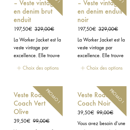
– Veste vintage
– Veste vintage
en denim brut
en denim enduit
enduit
noir
Le
Le
Le
Le
197,50
€
329,00
€
197,50
€
329,00
€
prix
prix
prix
prix
La Worker Jacket est la
La Worker Jacket est la
initial
actuel
initial
actuel
veste vintage par
veste vintage par
était :
est :
était :
est :
excellence. Elle trouve
excellence. Elle trouve
329,00€.
197,50€.
329,00€.
197,50€.
son inspiration dans les
son inspiration dans les
Choix des options
Choix des options
classiques denims des
classiques denims des
années 40, mais fait
années 40, mais fait
aussi la part belle aux
aussi la part belle aux
PROMO !
PROMO !
Veste Roadie
Veste Roadie
détails indispensables :
détails indispensables :
Coach Vert
Coach Noir
style, protection et
style, protection et
confort pour rouler en
Olive
confort pour rouler en
Le
Le
39,50
€
99,00
€
harmonie et en toutes
harmonie et en toutes
prix
prix
Le
Le
39,50
€
99,00
€
Vous avez besoin d’une
circonstances.Cette
circonstances.Cette
initial
actuel
prix
prix