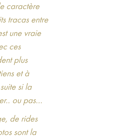
e caractère
ts tracas entre
st une vraie
vec ces
ent plus
tiens et à
suite si la
er.. ou pas…
e, de rides
tos sont la