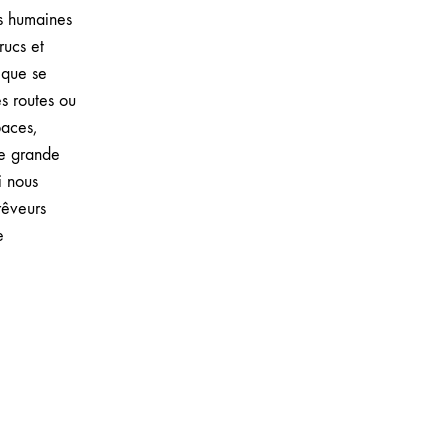
es humaines
rucs et
 que se
es routes ou
paces,
ne grande
i nous
rêveurs
e