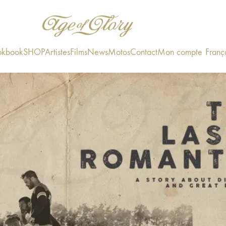
okbook
SHOP
Artistes
Films
News
Motos
Contact
Mon compte
Franç